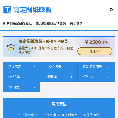
新系列高定品牌图纸
加入终身超级VIP会员
关于老李
￥2500
高定图纸联盟 - 终身VIP会员
/终身
容量大于4TB 所有资料打包 共享云网盘
开通VIP
永久更新
新增高定
广交会名录
活动家具图纸
“图纸”类
“课程”类
“通讯录”
“培训类”
购买流程
1.了解图纸
2.在线咨询
3.支付费用
4.获得图纸