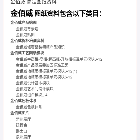
金佰威 高定图纸资料
金佰威
包含以下类目：
图纸资料
金佰威产品贴图
.
金佰威背景墙
.
金佰威贴图
金佰威橱柜培训资料
.
金佰威轻奢整装橱柜产品知识
金佰威工艺图纸模块
.
金佰威半高柜-高柜-超高柜-开放柜标准单元模块6-12
.
金佰威产品基层要加固标准工艺
.
金佰威地柜吊柜标准单元模块6-12(1)
.
金佰威地柜吊柜标准单元模块6-12
.
金佰威设计基本模块
.
金佰威艺术门设计模块
.
金佰威组合模块_t4
金佰威色板体系
.
金佰威色板体系
金佰威图片
.
常州展厅
.
建博会
.
爵士白
.
泉州展厅