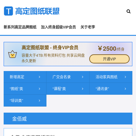
新系列高定品牌图纸
加入终身超级VIP会员
关于老李
￥2500
高定图纸联盟 - 终身VIP会员
/终身
容量大于4TB 所有资料打包 共享云网盘
开通VIP
永久更新
新增高定
广交会名录
活动家具图纸
“图纸”类
“课程”类
“通讯录”
“培训类”
金佰威