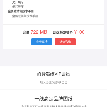
.
吴江展厅
.
绍兴展厅
金佰威销售技术手册
.
金佰威销售技术手册
722 MB
¥100
容量
网盘版友情价
查看详情
微信咨询
终身超级VIP会员
加入终身超级VIP会员
一线高定品牌图纸
提供家具工厂一手高定品牌木作图纸资料及资源对接