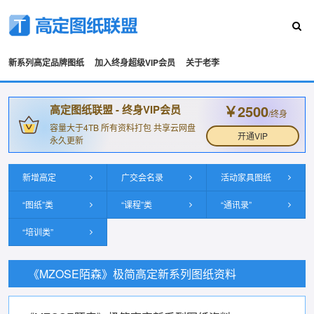
新系列高定品牌图纸
加入终身超级VIP会员
关于老李
￥2500
高定图纸联盟 - 终身VIP会员
/终身
容量大于4TB 所有资料打包 共享云网盘
开通VIP
永久更新
新增高定
广交会名录
活动家具图纸
“图纸”类
“课程”类
“通讯录”
“培训类”
《MZOSE陌森》极简高定新系列图纸资料