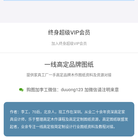
终身超级VIP会员
加入终身超级VIP会员
一线高定品牌图纸
提供家具工厂一手高定品牌木作图纸资料及资源对接
购图加李工微信：duuong123 加微信请注明来意
作者：李工，70后，北京人，现工作在深圳。从业二十余年资深高定家
具设计师，乐于整理高定木作课程及高定定制图纸资源，高定图纸联盟发
起者，业余专注一线高定极简定制设计行业图纸资料及教程对接。