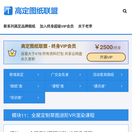
新系列高定品牌图纸
加入终身超级VIP会员
关于老李
￥2500
高定图纸联盟 - 终身VIP会员
/终身
容量大于4TB 所有资料打包 共享云网盘
开通VIP
永久更新
新增高定
广交会名录
活动家具图纸
“图纸”类
“课程”类
“通讯录”
“培训类”
模块11：全屋定制草图进阶VR渲染课程