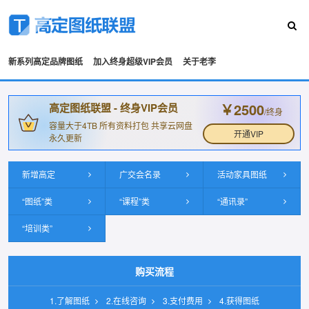
新系列高定品牌图纸
加入终身超级VIP会员
关于老李
￥2500
高定图纸联盟 - 终身VIP会员
/终身
容量大于4TB 所有资料打包 共享云网盘
开通VIP
永久更新
新增高定
广交会名录
活动家具图纸
“图纸”类
“课程”类
“通讯录”
“培训类”
购买流程
1.了解图纸
2.在线咨询
3.支付费用
4.获得图纸