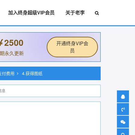
加入终身超级VIP会员
关于老李
￥2500
开通终身VIP会
员
后期永久更新
.支付费用
4.获得图纸
信息