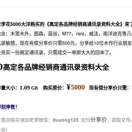
老李花5000大洋购买的《高定各品牌经销商通讯录资料大全》来
包含：木里木外，图森，蓝谷，M77，rara，威法，南洋迪克
讯录敏感，现在有偿分享价只需500元，分享给10位木作行业朋
投资买一份高定通讯录，只需成交一单即大大的回本了。
D
高定各品牌经销商通讯录资料大全
¥
5000
1.09
容量大小：
GB
购买原价：
现
有偿分享价只需
：
即刻停售！
分享价
有意向购买请加老李微信：
duuong123
支付
，提取文件
大全）