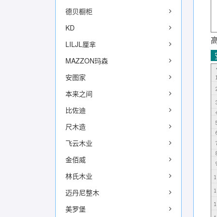
德贝橱柜
KD
LILJL厘芈
MAZZON玛森
安图家
本来之间
比佐迪
尺木造
飞云木业
金佰威
林氏木业
迈丹尼整木
美罗堡