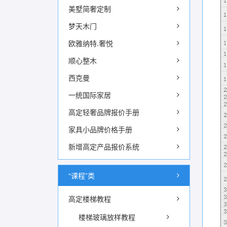
美墅简奢定制
梦天木门
欧雅纳特.奢悦
顺心整木
西克曼
一统国际家居
高定轻奢品牌报价手册
家具小品牌价格手册
新增高定产品报价系统
“课程”类
高定楼梯教程
楼梯玻璃放样教程