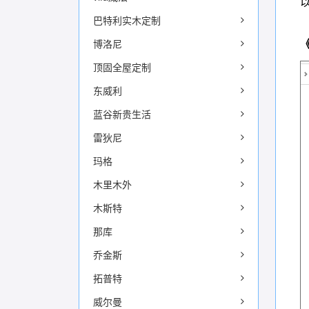
巴特利实木定制
博洛尼
顶固全屋定制
东威利
蓝谷新贵生活
雷狄尼
玛格
木里木外
木斯特
那库
乔金斯
拓普特
威尔曼