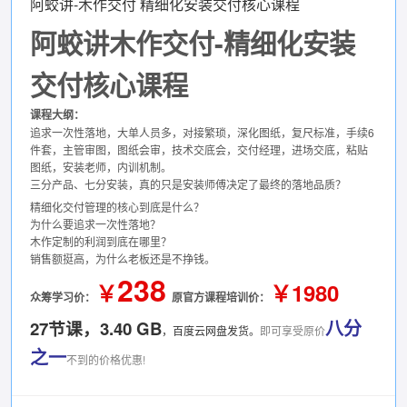
阿蛟讲-木作交付 精细化安装交付核心课程
阿蛟讲木作交付-精细化安装
交付核心课程
课程大纲：
追求一次性落地，大单人员多，对接繁琐，深化图纸，复尺标准，手续6
件套，主管审图，图纸会审，技术交底会，交付经理，进场交底，粘贴
图纸，安装老师，内训机制。
三分产品、七分安装，真的只是安装师傅决定了最终的落地品质？
精细化交付管理的核心到底是什么？
为什么要追求一次性落地？
木作定制的利润到底在哪里？
销售额挺高，为什么老板还是不挣钱。
238
￥
￥1980
众筹学习价：
原官方课程培训价：
八分
27节课，3.40 GB
，百度云网盘发货。
即可享受原价
之一
不到的价格优惠!