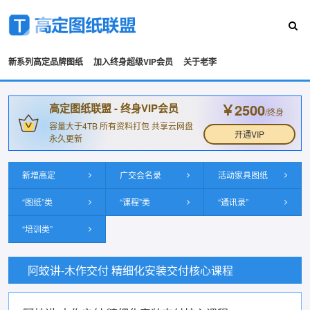
新系列高定品牌图纸
加入终身超级VIP会员
关于老李
￥2500
高定图纸联盟 - 终身VIP会员
/终身
容量大于4TB 所有资料打包 共享云网盘
开通VIP
永久更新
新增高定
广交会名录
活动家具图纸
“图纸”类
“课程”类
“通讯录”
“培训类”
阿蛟讲-木作交付 精细化安装交付核心课程