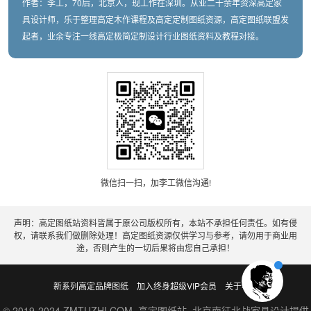
作者：李工，70后，北京人，现工作在深圳。从业二十余年资深高定家
具设计师，乐于整理高定木作课程及高定定制图纸资源，高定图纸联盟发
起者，业余专注一线高定极简定制设计行业图纸资料及教程对接。
微信扫一扫，加李工微信沟通!
声明：高定图纸站资料皆属于原公司版权所有，本站不承担任何责任。如有侵
权，请联系我们做删除处理！高定图纸资源仅供学习与参考，请勿用于商业用
途，否则产生的一切后果将由您自己承担！
新系列高定品牌图纸
加入终身超级VIP会员
关于老李
© 2019-2024 ZMTUZHI.COM 高定图纸站 北京南征北战家具设计提供