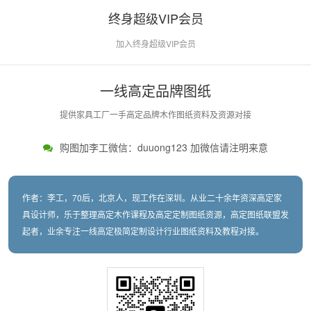
终身超级VIP会员
加入终身超级VIP会员
一线高定品牌图纸
提供家具工厂一手高定品牌木作图纸资料及资源对接
购图加李工微信：duuong123 加微信请注明来意
作者：李工，70后，北京人，现工作在深圳。从业二十余年资深高定家
具设计师，乐于整理高定木作课程及高定定制图纸资源，高定图纸联盟发
起者，业余专注一线高定极简定制设计行业图纸资料及教程对接。