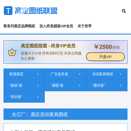
新系列高定品牌图纸
加入终身超级VIP会员
关于老李
￥2500
高定图纸联盟 - 终身VIP会员
/终身
容量大于4TB 所有资料打包 共享云网盘
开通VIP
永久更新
新增高定
广交会名录
活动家具图纸
“图纸”类
“课程”类
“通讯录”
“培训类”
太亿厂：酒店活动家具图纸