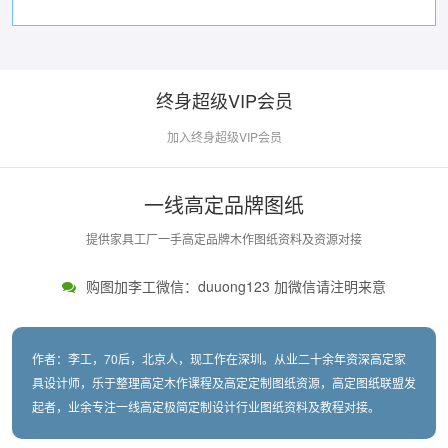
终身超级VIP会员
加入终身超级VIP会员
一线高定品牌图纸
提供家具工厂一手高定品牌木作图纸资料及资源对接
购图加李工微信：duuong123 加微信请注明来意
作者：李工，70后，北京人，现工作在深圳。从业二十余年资深高定家
具设计师，乐于整理高定木作课程及高定定制图纸资源，高定图纸联盟发
起者，业余专注一线高定极简定制设计行业图纸资料及教程对接。