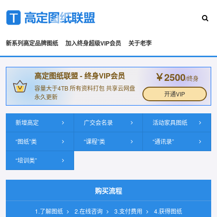
新系列高定品牌图纸
加入终身超级VIP会员
关于老李
￥2500
高定图纸联盟 - 终身VIP会员
/终身
容量大于4TB 所有资料打包 共享云网盘
开通VIP
永久更新
新增高定
广交会名录
活动家具图纸
“图纸”类
“课程”类
“通讯录”
“培训类”
购买流程
1.了解图纸
2.在线咨询
3.支付费用
4.获得图纸