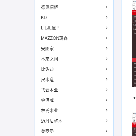
德贝橱柜
KD
LILJL厘芈
MAZZON玛森
安图家
本来之间
比佐迪
尺木造
飞云木业
金佰威
林氏木业
迈丹尼整木
美罗堡