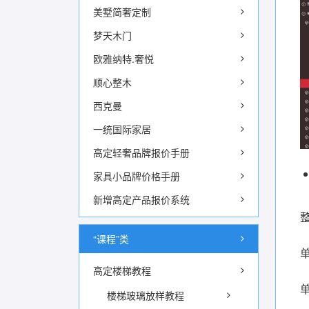
美墅简奢定制
梦天木门
欧雅纳特.奢悦
顺心整木
西克曼
一统国际家居
高定轻奢品牌报价手册
家具小品牌价格手册
新增高定产品报价系统
“课程”类
高定楼梯教程
楼梯玻璃放样教程