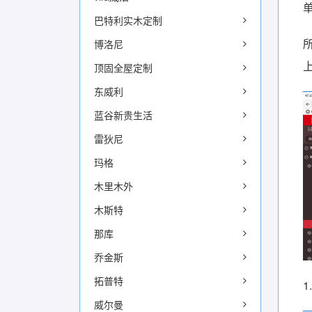
巴特利实木定制
博洛尼
顶固全屋定制
东威利
蓝谷新贵生活
雷狄尼
玛格
木里木外
木斯特
那库
乔金斯
拓普特
威尔曼