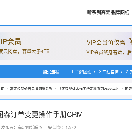
新系列高定品牌图纸
IP会员
VIP会员价仅需
度云网盘，容量大于4TB
VIP会员终身有效，
购买流程
1.了解图纸
2.在线咨询
3
首页
高定极简轻奢品牌图纸系列
/
《图森整体木作图纸资料系列2022年》
/
图森
图森订单变更操作手册CRM
发布者：高定图纸联盟
浏览：1,570