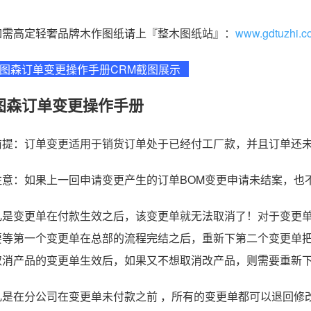
如需高定轻奢品牌木作图纸请上『整木图纸站』：
www.gdtuzhi.c
图森订单变更操作手册CRM截图展示
图森
订单变更操作手册
前提：订单变更适用于销货订单处于已经付工厂款，并且订单还
注意：如果上一回申请变更产生的订单BOM变更申请未结案，也不
凡是变更单在付款生效之后，该变更单就无法取消了！对于变更
要等第一个变更单在总部的流程完结之后，重新下第二个变更单
取消产品的变更单生效后，如果又不想取消改产品，则需要重新
凡是在分公司在变更单未付款之前 ，所有的变更单都可以退回修