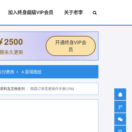
加入终身超级VIP会员
关于老李
￥2500
开通终身VIP会
员
后期永久更新
.支付费用
4.获得图纸
资料及文档系列
图森订单变更操作手册CRM