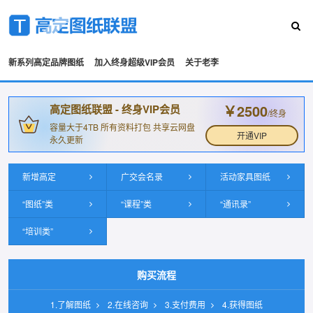
新系列高定品牌图纸
加入终身超级VIP会员
关于老李
￥2500
高定图纸联盟 - 终身VIP会员
/终身
容量大于4TB 所有资料打包 共享云网盘
开通VIP
永久更新
新增高定
广交会名录
活动家具图纸
“图纸”类
“课程”类
“通讯录”
“培训类”
购买流程
1.了解图纸
2.在线咨询
3.支付费用
4.获得图纸