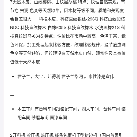
7天然木皮：山纹樱桃、山纹黑胡桃 特点：纹理自然美观，有
节疤 虫洞 色变等天然缺陷，因木材等级不同，质地和美观度
会相差很大 科技木皮：科技直纹银丝-296Q 科技山纹酸枝
NDC 科技直纹橡木-白橡605S 科技直纹橡木-水洗黑橡21S 科
技直纹斑马-064S 特点：性价比在市场中较高，色泽丰富，绿
色环保，加工处理起来比较方便，纹理比较规律，没节疤虫洞
色变等天然缺陷，但纹理没有天然木皮自然，观赏性及本身价
值低于天然木皮
君子兰，大宝，邦得利 君子兰华润 。水性漆是宣伟
二
木工车间有备料车间跟装配车间，四大车间：备料车间 装
配车间 砂磨车间 面漆车间
2开料机 冷压机 热压机 线条包覆机 T型封边机（国内首家引