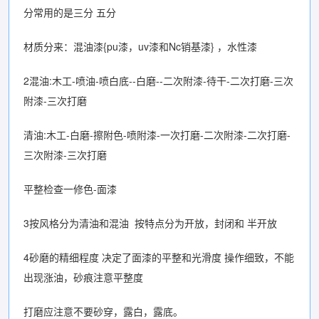
分常用的是三分 五分
材质分来：混油漆{pu漆，uv漆和Nc销基漆} ，水性漆
2混油:木工-喷油-喷白底--白磨--二次附漆-待干-二次打磨-三次
附漆-三次打磨
清油:木工-白磨-擦附色-喷附漆-一次打磨-二次附漆-二次打磨-
三次附漆-三次打磨
平整检查一修色-面漆
3按风格分为清油和混油 按特点分为开放，封闭和 半开放
4砂磨的精细程度 决定了面漆的平整和光滑度 操作细致，不能
出现涨油，砂痕注意平整度
打磨应注意不要砂穿，露白，露底。