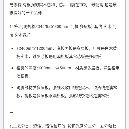
易修复,有很强的实木感和手感。目前在市场上最畅销,也是最
被看好的一个品种
11答:门洞规格2345*925*300mm 门框 多层板 套线 实木 门
扇 实木复合
≤2400mm*1200mm，底板面板是多层板，压线是白木黄
杨实木，铣型芯板是用澳松板其它芯板是多层板
柜类的深度≤600mm ≤450mm，材质是多层板，异型柜用
澳松板
踢脚线材质多层板，腰线及收口线是实木，顶角线是澳松
板，拢板是多层板跟澳松板，弧形线条花格是澳松板
三
1.工艺分类：混油，清油和开放 按照光泽分三分，五分和七