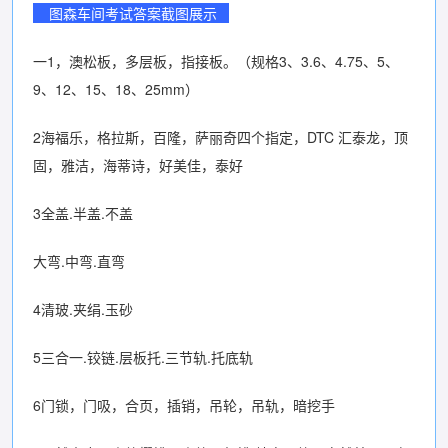
图森车间考试答案截图展示
一1，澳松板，多层板，指接板。（规格3、3.6、4.75、5、
9、12、15、18、25mm）
2海福乐，格拉斯，百隆，萨丽奇四个指定，DTC 汇泰龙，顶
固，雅洁，海蒂诗，好美佳，泰好
3全盖.半盖.不盖
大弯.中弯.直弯
4清玻.夹绢.玉砂
5三合一.铰链.层板托.三节轨.托底轨
6门锁，门吸，合页，插销，吊轮，吊轨，暗挖手