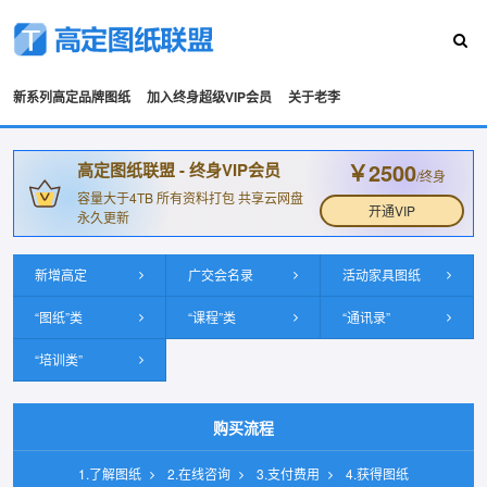
新系列高定品牌图纸
加入终身超级VIP会员
关于老李
￥2500
高定图纸联盟 - 终身VIP会员
/终身
容量大于4TB 所有资料打包 共享云网盘
开通VIP
永久更新
新增高定
广交会名录
活动家具图纸
“图纸”类
“课程”类
“通讯录”
“培训类”
购买流程
1.了解图纸
2.在线咨询
3.支付费用
4.获得图纸