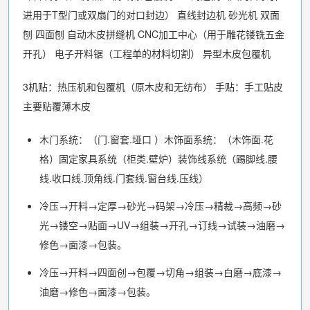
进用于T型门或双扇门的对口封边） 直线封边机 砂光机 双面
刨 四面刨 自动木皮拼缝机 CNC加工中心（用于雕花镂铣五金
开孔） 电子开料锯（工程单的材料切割） 异型木皮包覆机
3机贴：热压机和包覆机（原木皮和无纺布） 手贴：手工贴皮
主要贴覆薄木皮
木门系统：（门.窗套.垭口 ）木饰面系统：（木饰面.花
格）固定家具系统（柜类.壁炉）装饰线系统（踢脚线.腰
线.收口线.顶角线.门套线.窗台线.压线）
冷压→开料→定厚→砂光→码架→冷压→精裁→高频→砂
光→镂空→贴面→UV→组装→开孔→订线→试装→油磨→
修色→面漆→包装。
冷压→开料→四面创→包覆→切角→组装→白磨→底漆→
油磨→修色→面漆→包装。