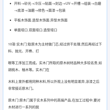
开料→砂光→冷压→贴面→封边→UV→开槽→组装→白磨
→底漆→油磨→修色→面漆→包装
平板木饰面.造型木饰面.异型木饰面
单面垭口.双面垭口.造型垭口
10答:实木门:取原木为主材做门芯,经过烘干处理,然后再经过下
料、抛光、开榫、打
眼等工序加工而成。实木门所取的原木树材品种大多较名贵,如
胡桃木、柚木等。实木门在
木料上里外都用同种木料,所以外观上没有明显差异,涂漆之后
非常接近原木门。
原木门:原木门属于实木系列中的高端产品,在加工过程中,要对
木材进行一系列的脱