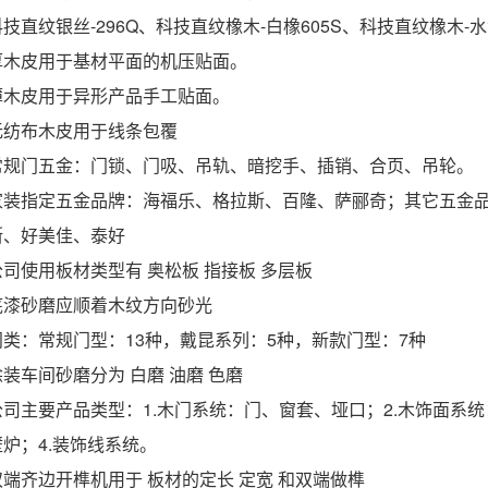
科技直纹银丝-296Q、科技直纹橡木-白橡605S、科技直纹橡木-水
厚木皮用于基材平面的机压贴面。
薄木皮用于异形产品手工贴面。
无纺布木皮用于线条包覆
常规门五金：门锁、门吸、吊轨、暗挖手、插销、合页、吊轮。
家装指定五金品牌：海福乐、格拉斯、百隆、萨郦奇；其它五金品
斯、好美佳、泰好
公司使用板材类型有 奥松板 指接板 多层板
底漆砂磨应顺着木纹方向砂光
门类：常规门型：13种，戴昆系列：5种，新款门型：7种
涂装车间砂磨分为 白磨 油磨 色磨
公司主要产品类型：1.木门系统：门、窗套、垭口；2.木饰面系
壁炉；4.装饰线系统。
双端齐边开榫机用于 板材的定长 定宽 和双端做榫