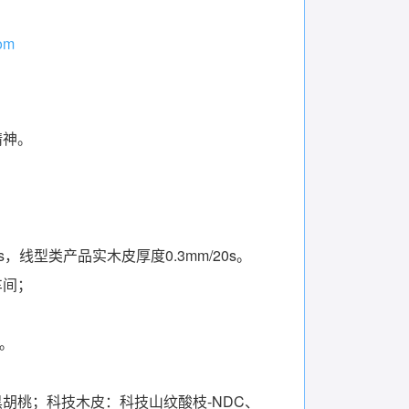
om
精神。
，线型类产品实木皮厚度0.3mm/20s。
车间；
弯。
胡桃；科技木皮：科技山纹酸枝-NDC、