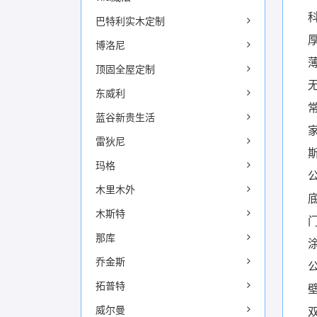
巴特利实木定制
博洛尼
顶固全屋定制
东威利
蓝谷新贵生活
雷狄尼
玛格
木里木外
木斯特
那库
乔金斯
拓普特
威尔曼