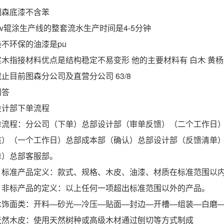
图森底漆不含苯
Uv辊涂生产线的整套流水生产时间是4-5分钟
最不环保的油漆是pu
实木指接材料优点是结构稳定不易变形 他的主要材料有 白木 黄杨
截止目前图森分公司及直营分公司 63/8
问答
设计部下单流程
单流程：分公司（下单）总部设计部（审单反馈）（二个工作日
核）（一个工作日）总部成本部（确认）总部设计部（反馈清单
单）总部客服部。
** 标准产品定义：款式、规格、木皮、油漆、材质在标准范围以
** 非标产品的定义：以上任何一项超出标准范围以外的产品。
木饰面类：开料—砂光—冷压—贴面—封边—开槽—组装—白磨
天然木皮：使用天然树种或高级木材通过刨切等方式制成