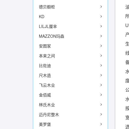
德贝橱柜
KD
LILJL厘芈
MAZZON玛森
安图家
本来之间
比佐迪
尺木造
飞云木业
金佰威
林氏木业
迈丹尼整木
宽
美罗堡