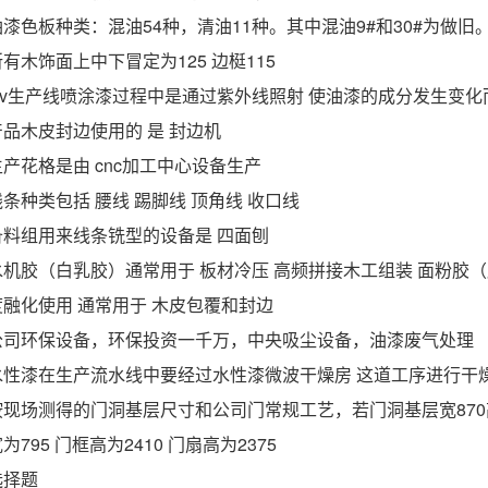
油漆色板种类：混油54种，清油11种。其中混油9#和30#为做旧
所有木饰面上中下冒定为125 边梃115
Uv生产线喷涂漆过程中是通过紫外线照射 使油漆的成分发生变化
产品木皮封边使用的 是 封边机
生产花格是由 cnc加工中心设备生产
线条种类包括 腰线 踢脚线 顶角线 收口线
备料组用来线条铣型的设备是 四面刨
水机胶（白乳胶）通常用于 板材冷压 高频拼接木工组装 面粉胶（脲
度融化使用 通常用于 木皮包覆和封边
公司环保设备，环保投资一千万，中央吸尘设备，油漆废气处理
水性漆在生产流水线中要经过水性漆微波干燥房 这道工序进行干
按现场测得的门洞基层尺寸和公司门常规工艺，若门洞基层宽870高242
为795 门框高为2410 门扇高为2375
选择题