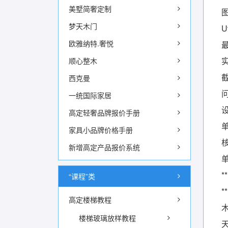
美墅简奢定制
梦天木门
欧雅纳特.奢悦
顺心整木
西克曼
一统国际家居
高定轻奢品牌报价手册
家具小品牌价格手册
新增高定产品报价系统
“课程”类
高定楼梯教程
楼梯玻璃放样教程