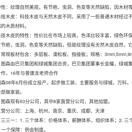
特性：纹理自然美观，有节疤、虫洞、色变等天然缺陷，因木材
科技木皮：科技木皮与天然木皮不同，采用了一些普通木材经过
越的木质材料。
科技木皮的特性：性价比在市场上较高，色泽比较丰富，绿色环
有节疤，虫洞，色变等天然缺陷，但是纹理没有天然木皮自然，
* 常规板材包含：多层板、澳松板、指接板；规格：3mm,5mm,9mm,1
** 图森由巴贝集团和绿城集团合资，巴贝集团董事长金耀，绿城
合作，16年与曾建龙老师合作
图森08年6月份成立投产，起步做工装，主要服务与绿城，万科，
全部做家装。
** 图森现有63分公司，其中8家直营分公司，其他加盟。
直营分公司：上海、杭州、南京、重庆、成都、天津
** 三三一：1. 三个体系：价格体系，薪酬体系，组织体系；2.
3. 一个保障：例会制度。