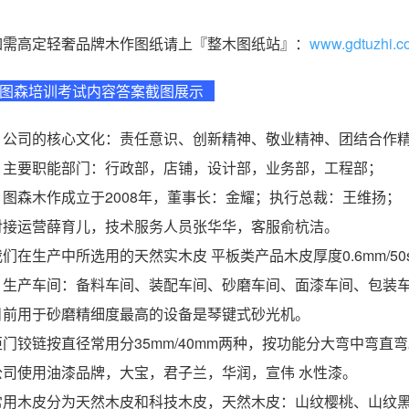
如需高定轻奢品牌木作图纸请上『整木图纸站』：
www.gdtuzhi.c
图森培训考试内容答案截图展示
** 公司的核心文化：责任意识、创新精神、敬业精神、团结合作
** 主要职能部门：行政部，店铺，设计部，业务部，工程部；
** 图森木作成立于2008年，董事长：金耀；执行总裁：王维扬；
对接运营薛育儿，技术服务人员张华华，客服俞杭洁。
我们在生产中所选用的天然实木皮 平板类产品木皮厚度0.6mm/50s
** 生产车间：备料车间、装配车间、砂磨车间、面漆车间、包装
目前用于砂磨精细度最高的设备是琴键式砂光机。
柜门铰链按直径常用分35mm/40mm两种，按功能分大弯中弯直
公司使用油漆品牌，大宝，君子兰，华润，宣伟 水性漆。
常用木皮分为天然木皮和科技木皮，天然木皮：山纹樱桃、山纹黑