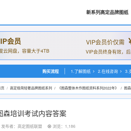
新系列高定品牌图纸
IP会员
VIP会员价仅需
度云网盘，容量大于4TB
VIP会员终身有效，
购买流程
1.了解图纸
2.在线咨询
3
首页
高定极简轻奢品牌图纸系列
/
《图森整体木作图纸资料系列2022年》
/
图森
图森培训考试内容答案
发布者：高定图纸联盟
浏览：1,186