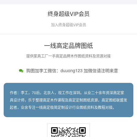
终身超级VIP会员
加入终身超级VIP会员
一线高定品牌图纸
提供家具工厂一手高定品牌木作图纸资料及资源对接
购图加李工微信：duuong123 加微信请注明来意
作者：李工，70后，北京人，现工作在深圳。从业二十余年资深高定家
具设计师，乐于整理高定木作课程及高定定制图纸资源，高定图纸联盟发
起者，业余专注一线高定极简定制设计行业图纸资料及教程对接。