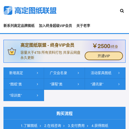
新系列高定品牌图纸
加入终身超级VIP会员
关于老李
￥2500
高定图纸联盟 - 终身VIP会员
/终身
容量大于4TB 所有资料打包 共享云网盘
开通VIP
永久更新
新增高定
广交会名录
活动家具图纸
“图纸”类
“课程”类
“通讯录”
“培训类”
购买流程
1.了解图纸
2.在线咨询
3.支付费用
4.获得图纸