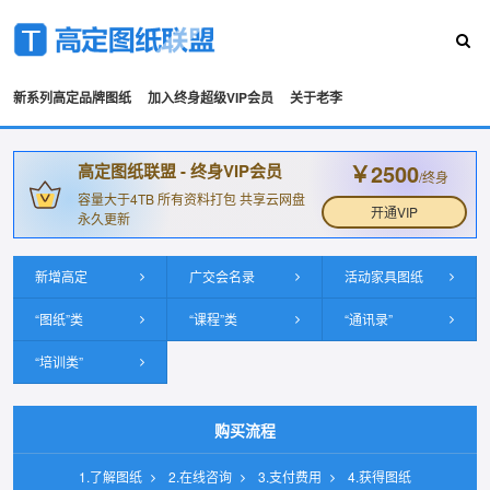
新系列高定品牌图纸
加入终身超级VIP会员
关于老李
￥2500
高定图纸联盟 - 终身VIP会员
/终身
容量大于4TB 所有资料打包 共享云网盘
开通VIP
永久更新
新增高定
广交会名录
活动家具图纸
“图纸”类
“课程”类
“通讯录”
“培训类”
购买流程
1.了解图纸
2.在线咨询
3.支付费用
4.获得图纸