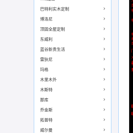
巴特利实木定制
博洛尼
顶固全屋定制
东威利
蓝谷新贵生活
雷狄尼
玛格
木里木外
木斯特
那库
乔金斯
拓普特
威尔曼