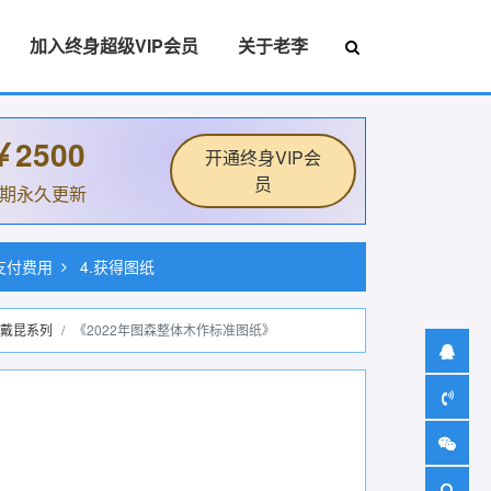
加入终身超级VIP会员
关于老李
￥2500
开通终身VIP会
员
后期永久更新
.支付费用
4.获得图纸
戴昆系列
《2022年图森整体木作标准图纸》