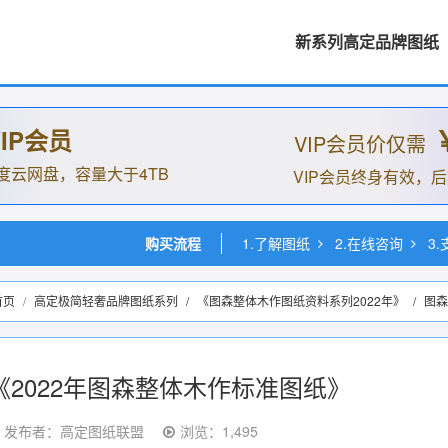
新系列高定品牌图纸
IP会员
VIP会员价仅需
度云网盘，容量大于4TB
VIP会员终身有效，
购买流程
1.了解图纸
2.在线咨询
3
首页
高定极简轻奢品牌图纸系列
/
《图森整体木作图纸资料系列2022年》
/
图森
《2022年图森整体木作标准图纸》
发布者：高定图纸联盟
浏览：1,495