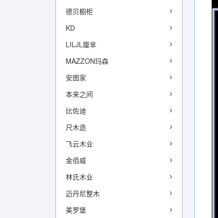
德贝橱柜
KD
LILJL厘芈
MAZZON玛森
安图家
本来之间
比佐迪
尺木造
飞云木业
金佰威
林氏木业
迈丹尼整木
美罗堡