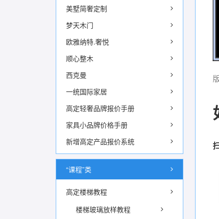
美墅简奢定制
梦天木门
欧雅纳特.奢悦
顺心整木
西克曼
一统国际家居
高定轻奢品牌报价手册
家具小品牌价格手册
新增高定产品报价系统
“课程”类
高定楼梯教程
楼梯玻璃放样教程