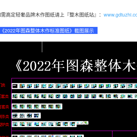
如需高定轻奢品牌木作图纸请上『整木图纸站』：
www.gdtuzhi.c
《2022年图森整体木作标准图纸》截图展示