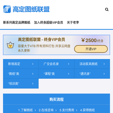
新系列高定品牌图纸
加入终身超级VIP会员
关于老李
￥2500
高定图纸联盟 - 终身VIP会员
/终身
容量大于4TB 所有资料打包 共享云网盘
开通VIP
永久更新
新增高定
广交会名录
活动家具图纸
“图纸”类
“课程”类
“通讯录”
“培训类”
购买流程
1.了解图纸
2.在线咨询
3.支付费用
4.获得图纸