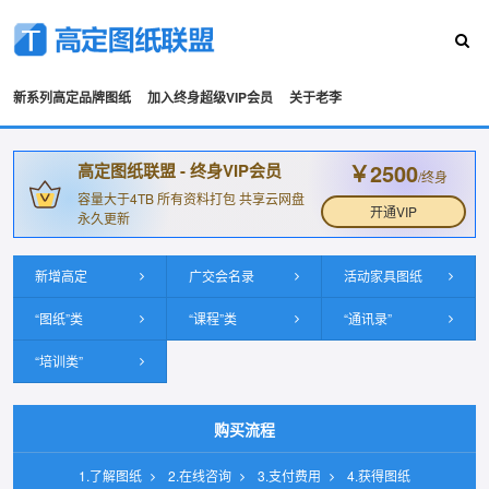
新系列高定品牌图纸
加入终身超级VIP会员
关于老李
￥2500
高定图纸联盟 - 终身VIP会员
/终身
容量大于4TB 所有资料打包 共享云网盘
开通VIP
永久更新
新增高定
广交会名录
活动家具图纸
“图纸”类
“课程”类
“通讯录”
“培训类”
购买流程
1.了解图纸
2.在线咨询
3.支付费用
4.获得图纸