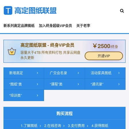
新系列高定品牌图纸
加入终身超级VIP会员
关于老李
￥2500
高定图纸联盟 - 终身VIP会员
/终身
容量大于4TB 所有资料打包 共享云网盘
开通VIP
永久更新
新增高定
广交会名录
活动家具图纸
“图纸”类
“课程”类
“通讯录”
“培训类”
购买流程
1.了解图纸
2.在线咨询
3.支付费用
4.获得图纸