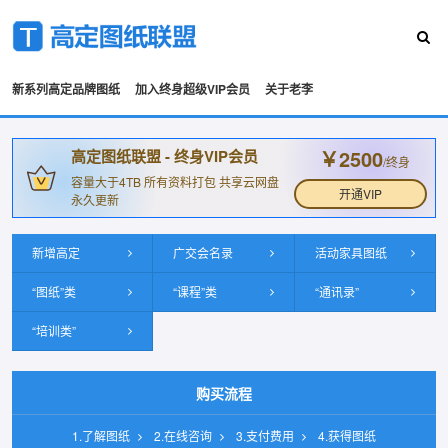
新系列高定品牌图纸
加入终身超级VIP会员
关于老李
￥2500
高定图纸联盟 - 终身VIP会员
/终身
容量大于4TB 所有资料打包 共享云网盘
开通VIP
永久更新
新增高定
广交会名录
活动家具图纸
“图纸”类
“课程”类
“通讯录”
“培训类”
购买流程
1.了解图纸
2.在线咨询
3.支付费用
4.获得图纸