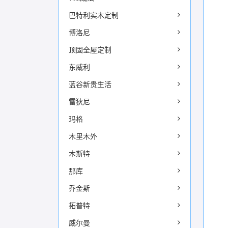
巴特利实木定制
博洛尼
顶固全屋定制
东威利
蓝谷新贵生活
雷狄尼
玛格
木里木外
木斯特
那库
乔金斯
拓普特
威尔曼