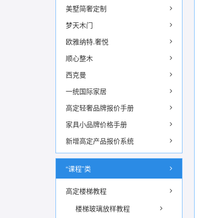
美墅简奢定制
梦天木门
欧雅纳特.奢悦
顺心整木
西克曼
一统国际家居
高定轻奢品牌报价手册
家具小品牌价格手册
新增高定产品报价系统
“课程”类
高定楼梯教程
楼梯玻璃放样教程