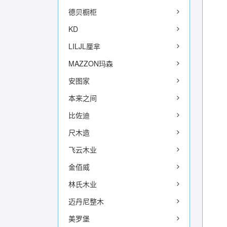
德贝橱柜
KD
LILJL厘芈
MAZZON玛森
安图家
本来之间
比佐迪
尺木造
飞云木业
金佰威
林氏木业
迈丹尼整木
美罗堡