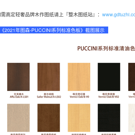
如需高定轻奢品牌木作图纸请上『整木图纸站』：
www.gdtuzhi.c
《2021年图森-PUCCINI系列标准色板》截图展示