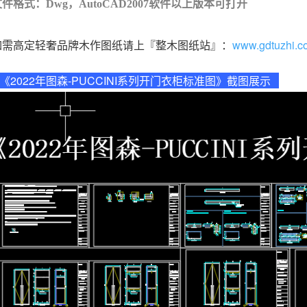
件格式：Dwg，AutoCAD2007软件以上版本可打开
如需高定轻奢品牌木作图纸请上『整木图纸站』：
www.gdtuzhi.c
《2022年图森-PUCCINI系列开门衣柜标准图》截图展示