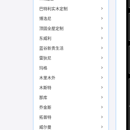
巴特利实木定制
博洛尼
顶固全屋定制
东威利
蓝谷新贵生活
雷狄尼
玛格
木里木外
木斯特
那库
乔金斯
拓普特
威尔曼