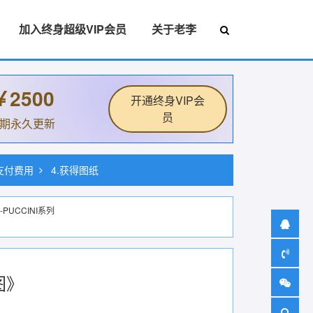
加入终身超级VIP会员
关于老李
￥2500
开通终身VIP会
员
后期永久更新
.支付费用
4.获得图纸
-PUCCINI系列
图》