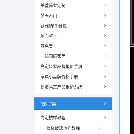
美墅简奢定制
梦天木门
欧雅纳特.奢悦
顺心整木
西克曼
一统国际家居
高定轻奢品牌报价手册
家具小品牌价格手册
新增高定产品报价系统
“课程”类
高定楼梯教程
楼梯玻璃放样教程