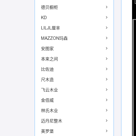
德贝橱柜
KD
LILJL厘芈
MAZZON玛森
安图家
本来之间
比佐迪
尺木造
飞云木业
金佰威
林氏木业
迈丹尼整木
美罗堡