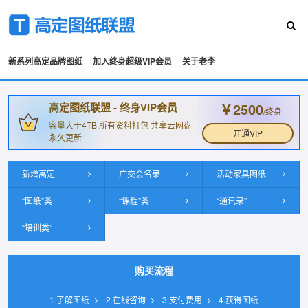
新系列高定品牌图纸
加入终身超级VIP会员
关于老李
￥2500
高定图纸联盟 - 终身VIP会员
/终身
容量大于4TB 所有资料打包 共享云网盘
开通VIP
永久更新
新增高定
广交会名录
活动家具图纸
“图纸”类
“课程”类
“通讯录”
“培训类”
购买流程
1.了解图纸
2.在线咨询
3.支付费用
4.获得图纸