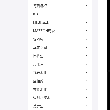
德贝橱柜
KD
LILJL厘芈
MAZZON玛森
安图家
本来之间
比佐迪
尺木造
飞云木业
金佰威
林氏木业
迈丹尼整木
美罗堡