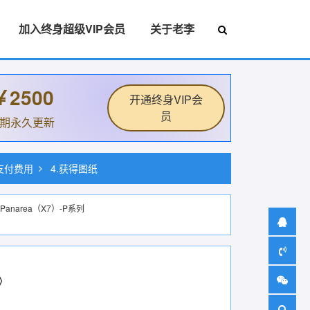
加入终身超级VIP会员
关于老李
￥2500
开通终身VIP会
员
后期永久更新
.支付费用
4.获得图纸
Panarea（X7）-P系列
》