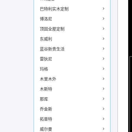
巴特利实木定制
博洛尼
顶固全屋定制
东威利
蓝谷新贵生活
雷狄尼
玛格
木里木外
木斯特
那库
乔金斯
拓普特
威尔曼