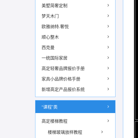
美墅简奢定制
梦天木门
欧雅纳特.奢悦
顺心整木
西克曼
一统国际家居
高定轻奢品牌报价手册
家具小品牌价格手册
新增高定产品报价系统
“课程”类
高定楼梯教程
楼梯玻璃放样教程