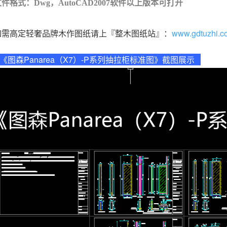
件格式：Dwg，AutoCAD2007软件以上版本可打开
如需高定轻奢品牌木作图纸请上『整木图纸站』：
www.gdtuzhi.c
《图森Panarea（X7）-P系列抽拉柜标准图》截图展示