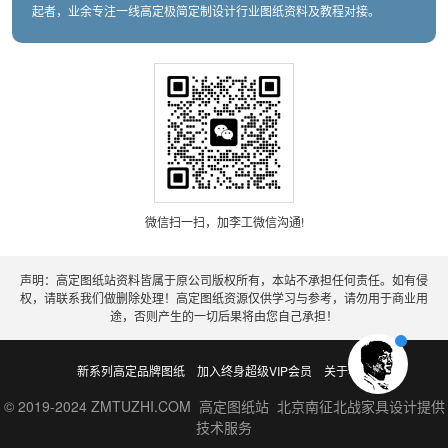
起者，业余专注一线高定极简定制设计行业图纸资料及教程对接。
微信扫一扫，加李工微信沟通!
声明：高定图纸站资料皆属于原公司版权所有，本站不承担任何责任。如有侵
权，请联系我们做删除处理！高定图纸资源仅供学习与参考，请勿用于商业用
途，否则产生的一切后果将由您自己承担！
新系列高定品牌图纸
加入终身超级VIP会员
关于老李
© 2019-2024 ZMTUZHI.COM 高定图纸站 北京南征北战家具设计提供
技术服务