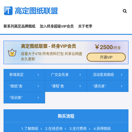
新系列高定品牌图纸
加入终身超级VIP会员
关于老李
￥2500
高定图纸联盟 - 终身VIP会员
/终身
容量大于4TB 所有资料打包 共享云网盘
开通VIP
永久更新
新增高定
广交会名录
活动家具图纸
“图纸”类
“课程”类
“通讯录”
“培训类”
购买流程
1.了解图纸
2.在线咨询
3.支付费用
4.获得图纸