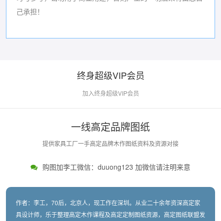
己承担！
终身超级VIP会员
加入终身超级VIP会员
一线高定品牌图纸
提供家具工厂一手高定品牌木作图纸资料及资源对接
购图加李工微信：duuong123 加微信请注明来意
作者：李工，70后，北京人，现工作在深圳。从业二十余年资深高定家
具设计师，乐于整理高定木作课程及高定定制图纸资源，高定图纸联盟发