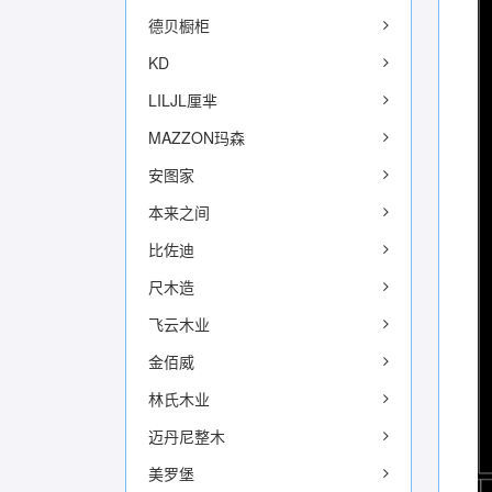
德贝橱柜
KD
LILJL厘芈
MAZZON玛森
安图家
本来之间
比佐迪
尺木造
飞云木业
金佰威
林氏木业
迈丹尼整木
美罗堡