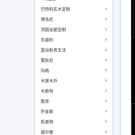
巴特利实木定制
博洛尼
顶固全屋定制
东威利
蓝谷新贵生活
雷狄尼
玛格
木里木外
木斯特
那库
乔金斯
拓普特
威尔曼