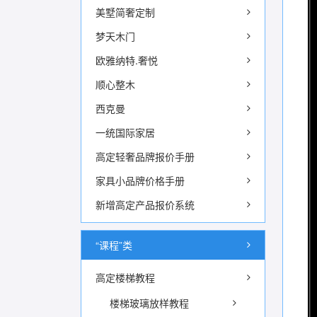
美墅简奢定制
梦天木门
欧雅纳特.奢悦
顺心整木
西克曼
一统国际家居
高定轻奢品牌报价手册
家具小品牌价格手册
新增高定产品报价系统
“课程”类
高定楼梯教程
楼梯玻璃放样教程