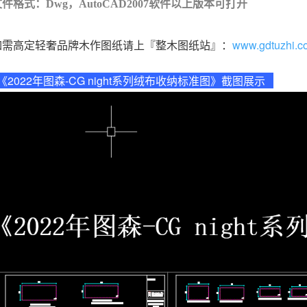
件格式：Dwg，AutoCAD2007软件以上版本可打开
如需高定轻奢品牌木作图纸请上『整木图纸站』：
www.gdtuzhi.c
《2022年图森-CG night系列绒布收纳标准图》截图展示