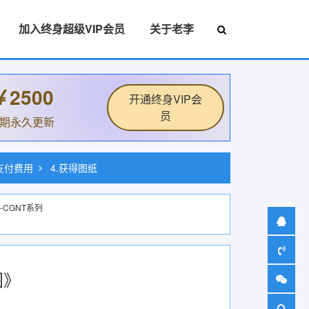
加入终身超级VIP会员
关于老李
￥2500
开通终身VIP会
员
后期永久更新
.支付费用
4.获得图纸
-CGNT系列
图》