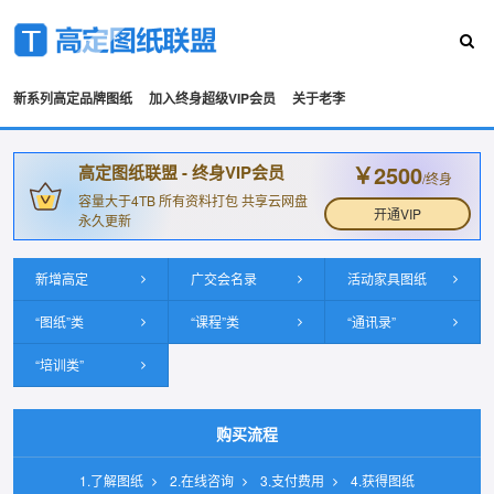
新系列高定品牌图纸
加入终身超级VIP会员
关于老李
￥2500
高定图纸联盟 - 终身VIP会员
/终身
容量大于4TB 所有资料打包 共享云网盘
开通VIP
永久更新
新增高定
广交会名录
活动家具图纸
“图纸”类
“课程”类
“通讯录”
“培训类”
购买流程
1.了解图纸
2.在线咨询
3.支付费用
4.获得图纸