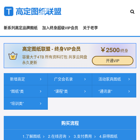
新系列高定品牌图纸
加入终身超级VIP会员
关于老李
￥2500
高定图纸联盟 - 终身VIP会员
/终身
容量大于4TB 所有资料打包 共享云网盘
开通VIP
永久更新
新增高定
广交会名录
活动家具图纸
“图纸”类
“课程”类
“通讯录”
“培训类”
购买流程
1.了解图纸
2.在线咨询
3.支付费用
4.获得图纸