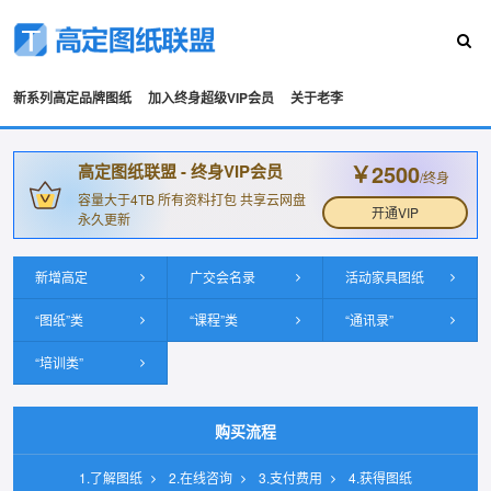
新系列高定品牌图纸
加入终身超级VIP会员
关于老李
￥2500
高定图纸联盟 - 终身VIP会员
/终身
容量大于4TB 所有资料打包 共享云网盘
开通VIP
永久更新
新增高定
广交会名录
活动家具图纸
“图纸”类
“课程”类
“通讯录”
“培训类”
购买流程
1.了解图纸
2.在线咨询
3.支付费用
4.获得图纸