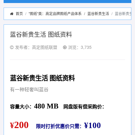
首页
"图纸"类：高定品牌图纸产品体系
/
蓝谷新贵生活
蓝谷新贵生
蓝谷新贵生活 图纸资料
发布者：高定图纸联盟
浏览：3,735
蓝谷新贵生活 图纸资料
有一种轻奢叫蓝谷
480 MB
容量大小：
网盘版有偿采购价：
200
¥
¥100
限时打折优惠价只需：