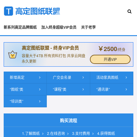
新系列高定品牌图纸
加入终身超级VIP会员
关于老李
￥2500
高定图纸联盟 - 终身VIP会员
/终身
容量大于4TB 所有资料打包 共享云网盘
开通VIP
永久更新
新增高定
广交会名录
活动家具图纸
“图纸”类
“课程”类
“通讯录”
“培训类”
购买流程
1.了解图纸
2.在线咨询
3.支付费用
4.获得图纸