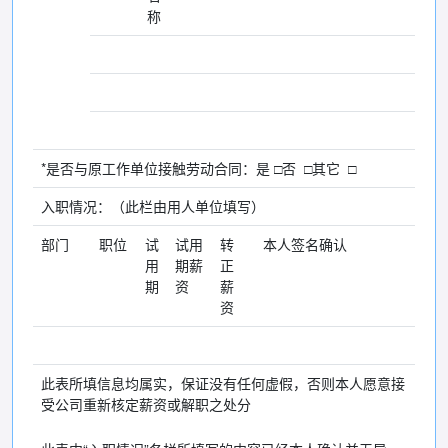
称
*是否与原工作单位接触劳动合同：是 □否 □其它 □
入职情况：（此栏由用人单位填写）
部门
职位
试
试用
转
本人签名确认
用
期薪
正
期
资
薪
资
此表所填信息均属实，保证没有任何虚假，否则本人愿意接
受公司重新核定薪资或解职之处分