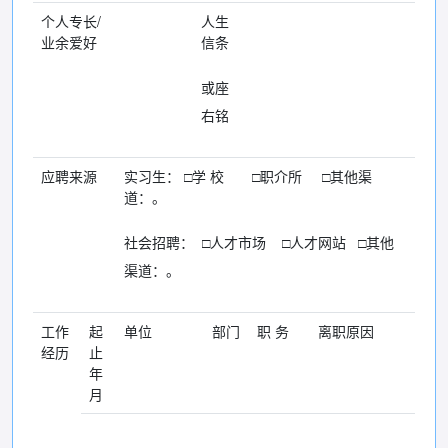
个人专长/
人生
业余爱好
信条
或座
右铭
应聘来源
实习生： □学 校 □职介所 □其他渠
道：。
社会招聘： □人才市场 □人才网站 □其他
渠道：。
工作
起
单位
部门
职 务
离职原因
经历
止
年
月