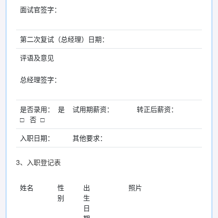
面试官签字：
第二次复试（总经理）日期：
评语及意见
总经理签字：
是否录用： 是
试用期薪资：
转正后薪资：
□ 否 □
入职日期：
其他要求：
3、入职登记表
姓名
性
出
照片
别
生
日