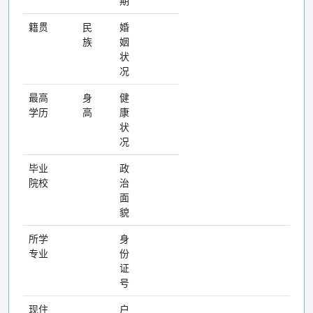
期
籍贯
民
婚
族
姻
状
况
最高
身
健
学历
高
康
状
况
毕业
政
院校
治
面
貌
所学
身
专业
份
证
号
现住
户