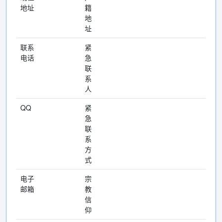
地址
籍
地
址
联系
紧
电话
急
联
系
人
QQ
紧
急
联
系
方
式
电子
宗
邮箱
教
信
仰