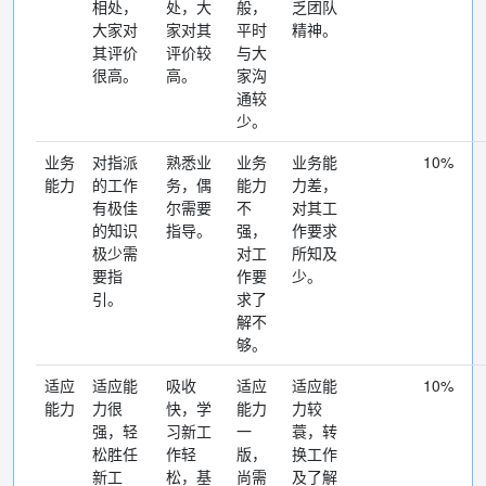
相处，
处，大
般，
乏团队
大家对
家对其
平时
精神。
其评价
评价较
与大
很高。
高。
家沟
通较
少。
业务
对指派
熟悉业
业务
业务能
10%
能力
的工作
务，偶
能力
力差，
有极佳
尔需要
不
对其工
的知识
指导。
强，
作要求
极少需
对工
所知及
要指
作要
少。
引。
求了
解不
够。
适应
适应能
吸收
适应
适应能
10%
能力
力很
快，学
能力
力较
强，轻
习新工
一
蓑，转
松胜任
作轻
版，
换工作
新工
松，基
尚需
及了解