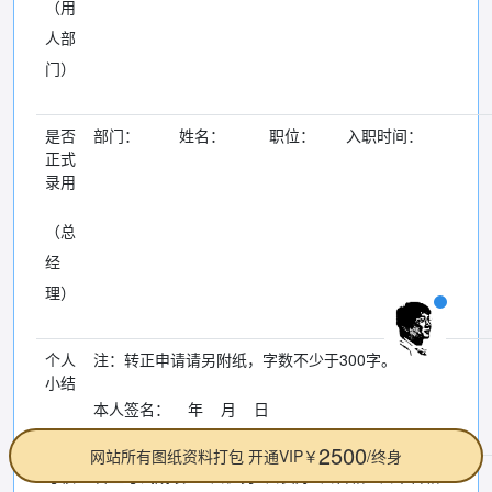
（用
人部
门）
是否
部门： 姓名： 职位： 入职时间：
正式
录用
（总
经
理）
个人
注：转正申请请另附纸，字数不少于300字。
小结
本人签名： 年 月 日
2500
网站所有图纸资料打包 开通VIP￥
/终身
考核
转正考试成绩： 口优秀 口良好 口合格 口不合格