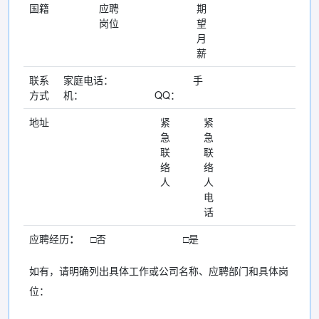
国籍
应聘
期
岗位
望
月
薪
联系
家庭电话： 手
方式
机： QQ：
地址
紧
紧
急
急
联
联
络
络
人
人
电
话
应聘经历
：
□否 □是
如有，请明确列出具体工作或公司名称、应聘部门和具体岗
位：