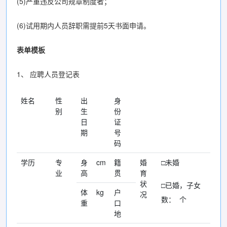
(5)严重违反公司规章制度者；
(6)试用期内人员辞职需提前5天书面申请。
表单模板
1、 应聘人员登记表
姓名
性
出
身
别
生
份
日
证
期
号
码
学历
专
身
cm
籍
婚
□未婚
业
高
贯
育
状
□已婚，子女
体
kg
户
况
数： 个
重
口
地