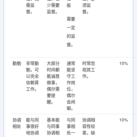
需监
少需要
般
须监
督。
监督。
督。
需要
一定
的监
督。
勤勉
非常勤
大部分
通常
时常忽
10%
勉，可
时间都
能坚
视其工
以完全
能诚恳
守工
作。
信赖萁
做事，
作岗
工作。
偶尔需
位，
要提
偶尔
醒。
会闲
聊。
协调
能与同
基本能
与同
协调相
10%
相处
事很好
与同事
事相
容性较
地协调
协调相
处一
差，缺