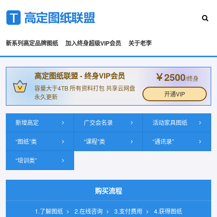
新系列高定品牌图纸
加入终身超级VIP会员
关于老李
￥2500
高定图纸联盟 - 终身VIP会员
/终身
容量大于4TB 所有资料打包 共享云网盘
开通VIP
永久更新
新增高定
广交会名录
活动家具图纸
“图纸”类
“课程”类
“通讯录”
“培训类”
购买流程
1.了解图纸
2.在线咨询
3.支付费用
4.获得图纸