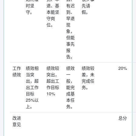
时坚
退、基
有迟
先请
守。
本能坚
到、
假。
守岗
早退
位。
现
象，
但能
事先
报
告。
工作
绩效相
绩效较
绩效
绩效较
20%
绩效
当突
突出，
一
差，未
出，超
超出工
般，
完成任
出工作
作目标
能完
务。
目标
10%
成基
25%以
本任
上。
务。
改进
总分
意见