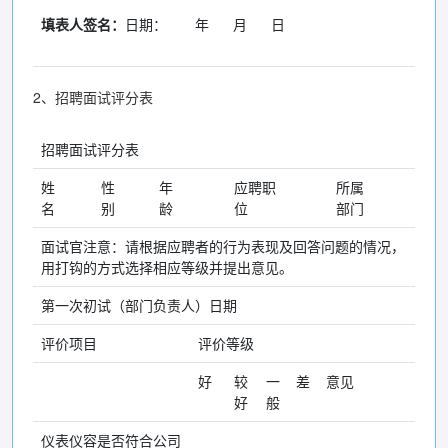
填表人签名：
日期： 年 月 日
2、招聘面试评分表
招聘面试评分表
姓
性
年
应聘职
所属
名
别
龄
位
部门
面试官注意：请根据应聘者的行为表现及回答问题的情况，
用打钩的方式选择相应等级并提出意见。
第一次初试（部门负责人）日期
评价项目
评价等级
好
较
一
差
意见
好
般
仪表仪容是否符合公司