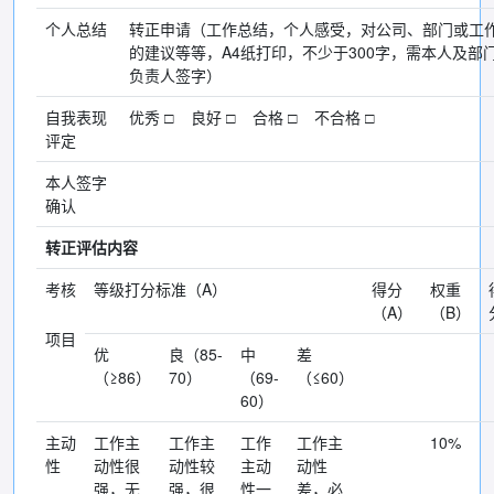
个人总结
转正申请（工作总结，个人感受，对公司、部门或工
的建议等等，A4纸打印，不少于300字，需本人及部
负责人签字）
自我表现
优秀 □ 良好 □ 合格 □ 不合格 □
评定
本人签字
确认
转正评估内容
考核
等级打分标准（A）
得分
权重
（A）
（B）
项目
优
良（85-
中
差
（≥86）
70）
（69-
（≤60）
60）
主动
工作主
工作主
工作
工作主
10%
性
动性很
动性较
主动
动性
强，无
强，很
性一
差，必