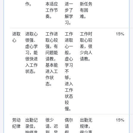
作。
本适应
进一
新任务
工作节
步了
有困
奏。
解学
难。
习。
进取
进取心
工作进
工作
工作时
15%
心
很强．
取心较
进取
取心较
虚心学
强，有
心一
差，很
习，能
问题能
般，
少向人
很快进
请教，
虚心
请教。
入工作
基本能
学习
状态。
进入工
不
作状
够，
态。
进入
工作
状态
较
慢。
劳动
出勤记
很少
偶尔
出勤无
15%
纪律
录佳，
请、迟
请
规律，
始终准
到、早
假、
很少事