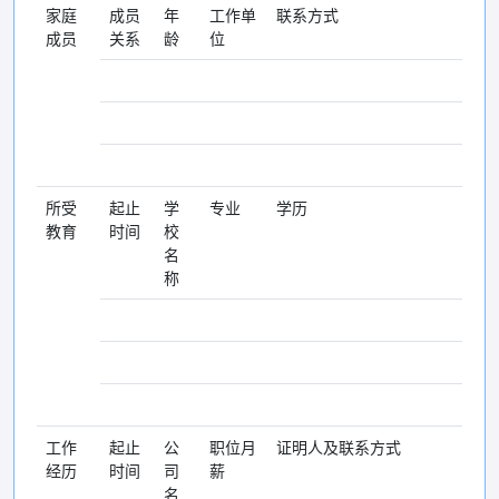
家庭
成员
年
工作单
联系方式
成员
关系
龄
位
所受
起止
学
专业
学历
教育
时间
校
名
称
工作
起止
公
职位月
证明人及联系方式
经历
时间
司
薪
名