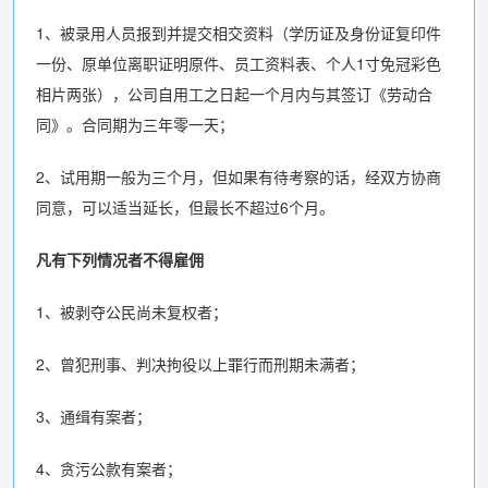
1、被录用人员报到并提交相交资料（学历证及身份证复印件
一份、原单位离职证明原件、员工资料表、个人1寸免冠彩色
相片两张），公司自用工之日起一个月内与其签订《劳动合
同》。合同期为三年零一天；
2、试用期一般为三个月，但如果有待考察的话，经双方协商
同意，可以适当延长，但最长不超过6个月。
凡有下列情况者不得雇佣
1、被剥夺公民尚未复权者；
2、曾犯刑事、判决拘役以上罪行而刑期未满者；
3、通缉有案者；
4、贪污公款有案者；