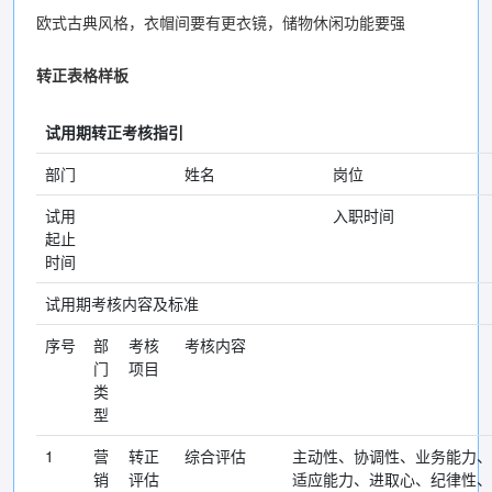
欧式古典风格，衣帽间要有更衣镜，储物休闲功能要强
转正表格样板
试用期转正考核指引
部门
姓名
岗位
试用
入职时间
起止
时间
试用期考核内容及标准
序号
部
考核
考核内容
门
项目
类
型
1
营
转正
综合评估
主动性、协调性、业务能力、
销
评估
适应能力、进取心、纪律性、