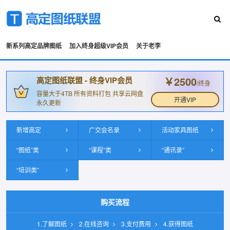
新系列高定品牌图纸
加入终身超级VIP会员
关于老李
￥2500
高定图纸联盟 - 终身VIP会员
/终身
容量大于4TB 所有资料打包 共享云网盘
开通VIP
永久更新
新增高定
广交会名录
活动家具图纸
“图纸”类
“课程”类
“通讯录”
“培训类”
购买流程
1.了解图纸
2.在线咨询
3.支付费用
4.获得图纸