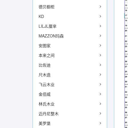
德贝橱柜
KD
LILJL厘芈
MAZZON玛森
安图家
本来之间
比佐迪
尺木造
飞云木业
金佰威
林氏木业
迈丹尼整木
美罗堡