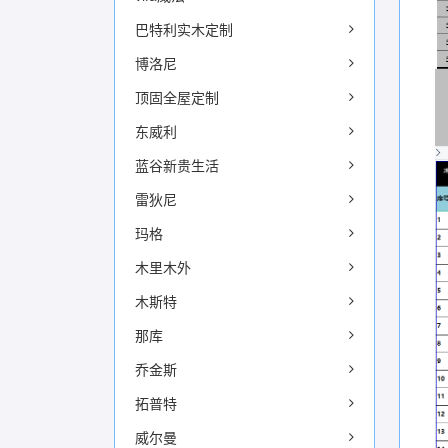
巴特利实木定制
博洛尼
顶固全屋定制
东威利
蓝谷新贵生活
雷狄尼
玛格
木里木外
木斯特
那库
乔金斯
拓普特
威尔曼