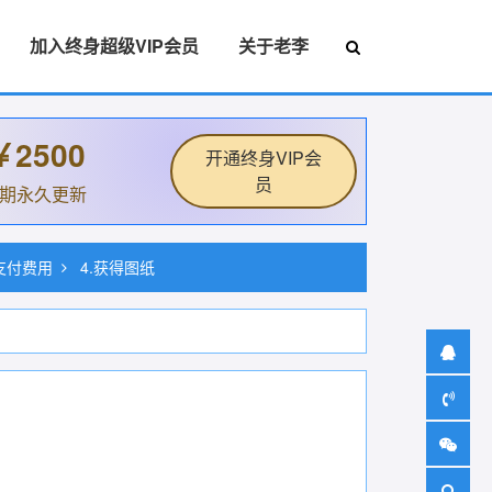
加入终身超级VIP会员
关于老李
￥2500
开通终身VIP会
员
后期永久更新
.支付费用
4.获得图纸