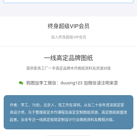
终身超级VIP会员
加入终身超级VIP会员
一线高定品牌图纸
提供家具工厂一手高定品牌木作图纸资料及资源对接
购图加李工微信：duuong123 加微信请注明来意
作者：李工，70后，北京人，现工作在深圳。从业二十余年资深高定家
具设计师，乐于整理高定木作课程及高定定制图纸资源，高定图纸联盟发
起者，业余专注一线高定极简定制设计行业图纸资料及教程对接。