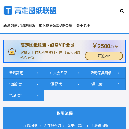
新系列高定品牌图纸
加入终身超级VIP会员
关于老李
￥2500
高定图纸联盟 - 终身VIP会员
/终身
容量大于4TB 所有资料打包 共享云网盘
开通VIP
永久更新
新增高定
广交会名录
活动家具图纸
“图纸”类
“课程”类
“通讯录”
“培训类”
购买流程
1.了解图纸
2.在线咨询
3.支付费用
4.获得图纸