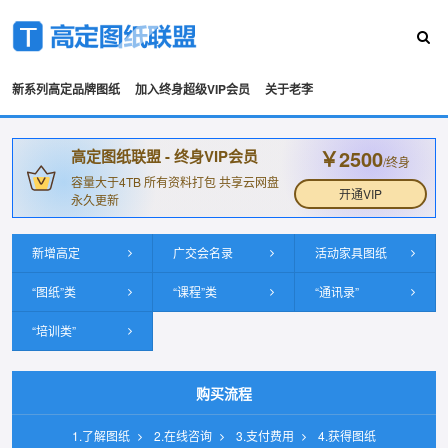
新系列高定品牌图纸
加入终身超级VIP会员
关于老李
￥2500
高定图纸联盟 - 终身VIP会员
/终身
容量大于4TB 所有资料打包 共享云网盘
开通VIP
永久更新
新增高定
广交会名录
活动家具图纸
“图纸”类
“课程”类
“通讯录”
“培训类”
购买流程
1.了解图纸
2.在线咨询
3.支付费用
4.获得图纸