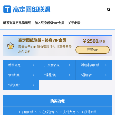
新系列高定品牌图纸
加入终身超级VIP会员
关于老李
￥2500
高定图纸联盟 - 终身VIP会员
/终身
容量大于4TB 所有资料打包 共享云网盘
开通VIP
永久更新
新增高定
广交会名录
活动家具图纸
“图纸”类
“课程”类
“通讯录”
“培训类”
购买流程
1.了解图纸
2.在线咨询
3.支付费用
4.获得图纸