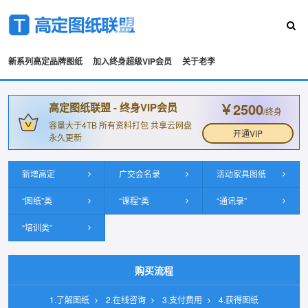
新系列高定品牌图纸
加入终身超级VIP会员
关于老李
￥2500
高定图纸联盟 - 终身VIP会员
/终身
容量大于4TB 所有资料打包 共享云网盘
开通VIP
永久更新
新增高定
广交会名录
活动家具图纸
“图纸”类
“课程”类
“通讯录”
“培训类”
购买流程
1.了解图纸
2.在线咨询
3.支付费用
4.获得图纸