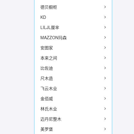
德贝橱柜
KD
LILJL厘芈
MAZZON玛森
安图家
本来之间
比佐迪
尺木造
飞云木业
金佰威
林氏木业
迈丹尼整木
美罗堡