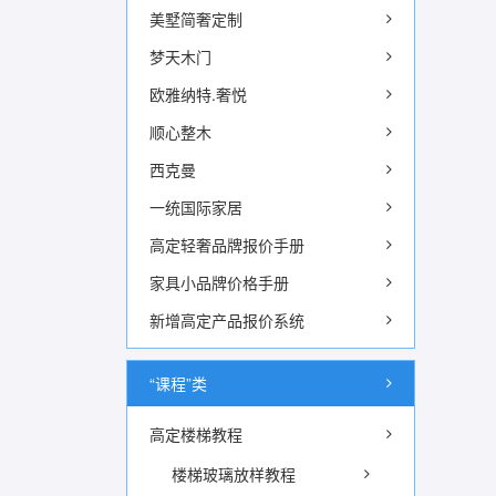
美墅简奢定制
梦天木门
欧雅纳特.奢悦
顺心整木
西克曼
一统国际家居
高定轻奢品牌报价手册
家具小品牌价格手册
新增高定产品报价系统
“课程”类
高定楼梯教程
楼梯玻璃放样教程