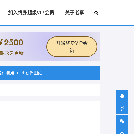
加入终身超级VIP会员
关于老李
￥2500
开通终身VIP会
员
后期永久更新
.支付费用
4.获得图纸