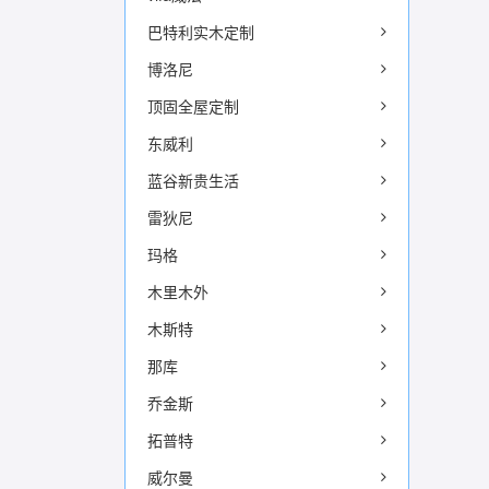
巴特利实木定制
博洛尼
顶固全屋定制
东威利
蓝谷新贵生活
雷狄尼
玛格
木里木外
木斯特
那库
乔金斯
拓普特
威尔曼