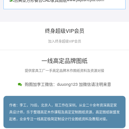
终身超级VIP会员
加入终身超级VIP会员
一线高定品牌图纸
提供家具工厂一手高定品牌木作图纸资料及资源对接
购图加李工微信：duuong123 加微信请注明来意
作者：李工，70后，北京人，现工作在深圳。从业二十余年资深高定家
具设计师，乐于整理高定木作课程及高定定制图纸资源，高定图纸联盟发
起者，业余专注一线高定极简定制设计行业图纸资料及教程对接。