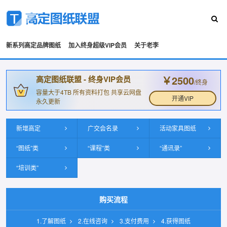
新系列高定品牌图纸
加入终身超级VIP会员
关于老李
￥2500
高定图纸联盟 - 终身VIP会员
/终身
容量大于4TB 所有资料打包 共享云网盘
开通VIP
永久更新
新增高定
广交会名录
活动家具图纸
“图纸”类
“课程”类
“通讯录”
“培训类”
购买流程
1.了解图纸
2.在线咨询
3.支付费用
4.获得图纸