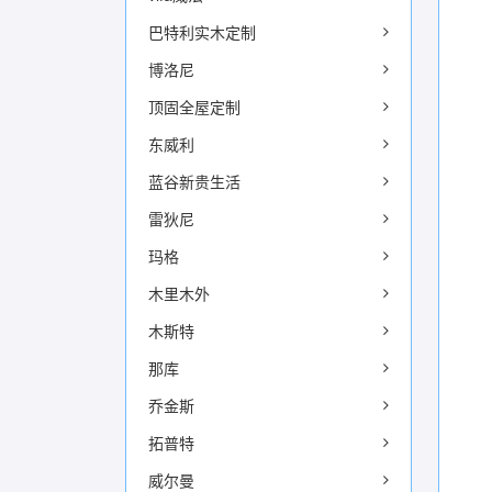
巴特利实木定制
博洛尼
顶固全屋定制
东威利
蓝谷新贵生活
雷狄尼
玛格
木里木外
木斯特
那库
乔金斯
拓普特
威尔曼