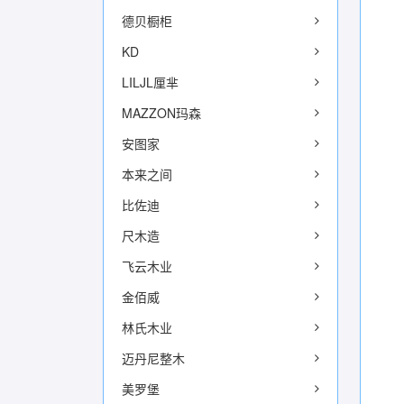
德贝橱柜
KD
LILJL厘芈
MAZZON玛森
安图家
本来之间
比佐迪
尺木造
飞云木业
金佰威
林氏木业
迈丹尼整木
美罗堡