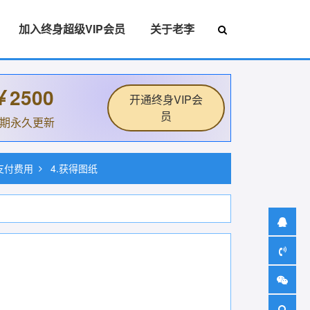
加入终身超级VIP会员
关于老李
￥2500
开通终身VIP会
员
后期永久更新
.支付费用
4.获得图纸