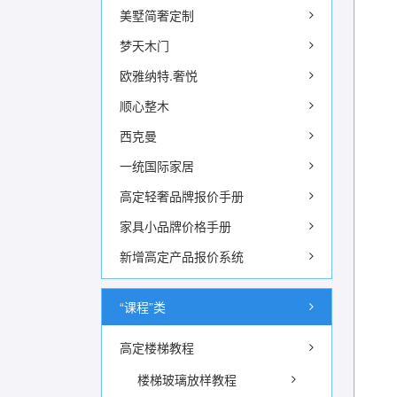
美墅简奢定制
梦天木门
欧雅纳特.奢悦
顺心整木
西克曼
一统国际家居
高定轻奢品牌报价手册
家具小品牌价格手册
新增高定产品报价系统
“课程”类
高定楼梯教程
楼梯玻璃放样教程