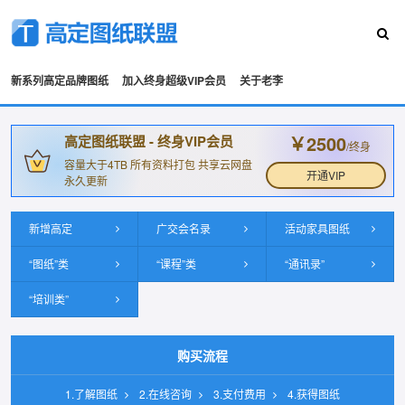
新系列高定品牌图纸
加入终身超级VIP会员
关于老李
￥2500
高定图纸联盟 - 终身VIP会员
/终身
容量大于4TB 所有资料打包 共享云网盘
开通VIP
永久更新
新增高定
广交会名录
活动家具图纸
“图纸”类
“课程”类
“通讯录”
“培训类”
购买流程
1.了解图纸
2.在线咨询
3.支付费用
4.获得图纸