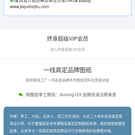
www.jiajushejitu.com
终身超级VIP会员
加入终身超级VIP会员
一线高定品牌图纸
提供家具工厂一手高定品牌木作图纸资料及资源对接
购图加李工微信：duuong123 加微信请注明来意
作者：李工，70后，北京人，现工作在深圳。从业二十余年资深高定家
具设计师，乐于整理高定木作课程及高定定制图纸资源，高定图纸联盟发
起者，业余专注一线高定极简定制设计行业图纸资料及教程对接。