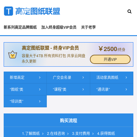
新系列高定品牌图纸
加入终身超级VIP会员
关于老李
￥2500
高定图纸联盟 - 终身VIP会员
/终身
容量大于4TB 所有资料打包 共享云网盘
开通VIP
永久更新
新增高定
广交会名录
活动家具图纸
“图纸”类
“课程”类
“通讯录”
“培训类”
购买流程
1.了解图纸
2.在线咨询
3.支付费用
4.获得图纸