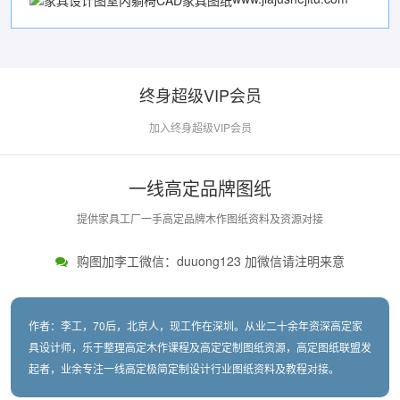
终身超级VIP会员
加入终身超级VIP会员
一线高定品牌图纸
提供家具工厂一手高定品牌木作图纸资料及资源对接
购图加李工微信：duuong123 加微信请注明来意
作者：李工，70后，北京人，现工作在深圳。从业二十余年资深高定家
具设计师，乐于整理高定木作课程及高定定制图纸资源，高定图纸联盟发
起者，业余专注一线高定极简定制设计行业图纸资料及教程对接。