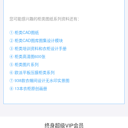
您可能感兴趣的柜类图纸系列资料还有：
① 柜类CAD图纸
② 柜类CAD图库图集设计模块
③ 柜类培训资料和衣柜设计手册
④ 柜类高清图600张
⑤ 柜类图片系列
⑥ 欧派平板压膜柜类系列
⑦ 938款衣帽间设计无水印实景图
⑧ 13本衣柜原创画册
终身超级VIP会员