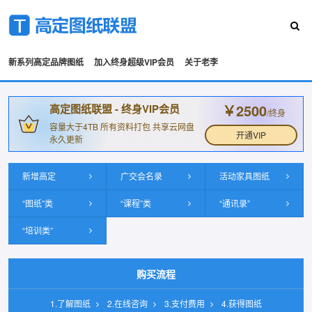
新系列高定品牌图纸
加入终身超级VIP会员
关于老李
￥2500
高定图纸联盟 - 终身VIP会员
/终身
容量大于4TB 所有资料打包 共享云网盘
开通VIP
永久更新
新增高定
广交会名录
活动家具图纸
“图纸”类
“课程”类
“通讯录”
“培训类”
购买流程
1.了解图纸
2.在线咨询
3.支付费用
4.获得图纸