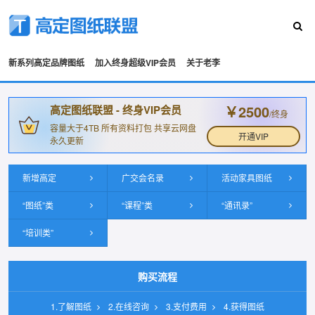
新系列高定品牌图纸
加入终身超级VIP会员
关于老李
￥2500
高定图纸联盟 - 终身VIP会员
/终身
容量大于4TB 所有资料打包 共享云网盘
开通VIP
永久更新
新增高定
广交会名录
活动家具图纸
“图纸”类
“课程”类
“通讯录”
“培训类”
购买流程
1.了解图纸
2.在线咨询
3.支付费用
4.获得图纸