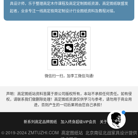
具设计师，乐于整理高定木作课程及高定定制图纸资源，高定图纸联盟发
起者，业余专注一线高定极简定制设计行业图纸资料及教程对接。
微信扫一扫，加李工微信沟通!
声明：高定图纸站资料皆属于原公司版权所有，本站不承担任何责任。如有侵
权，请联系我们做删除处理！高定图纸资源仅供学习与参考，请勿用于商业用
途，否则产生的一切后果将由您自己承担！
新系列高定品牌图纸
加入终身超级VIP会员
关于老李
© 2019-2024 ZMTUZHI.COM 高定图纸站 北京南征北战家具设计提供