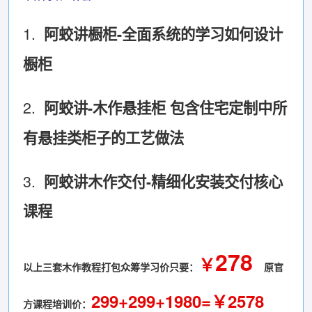
1.
阿蛟讲橱柜-全面系统的学习如何设计
橱柜
2.
阿蛟讲-木作悬挂柜 包含住宅定制中所
有悬挂类柜子的工艺做法
3.
阿蛟讲木作交付-精细化安装交付核心
课程
278
￥
以上三套木作教程打包众筹学习价只要：
原官
299+299+1980=￥2578
方课程培训价：