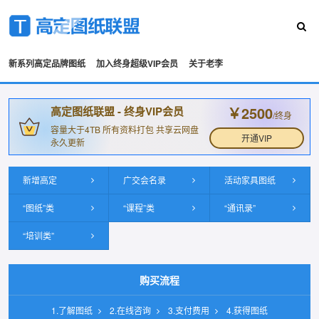
新系列高定品牌图纸
加入终身超级VIP会员
关于老李
￥2500
高定图纸联盟 - 终身VIP会员
/终身
容量大于4TB 所有资料打包 共享云网盘
开通VIP
永久更新
新增高定
广交会名录
活动家具图纸
“图纸”类
“课程”类
“通讯录”
“培训类”
购买流程
1.了解图纸
2.在线咨询
3.支付费用
4.获得图纸