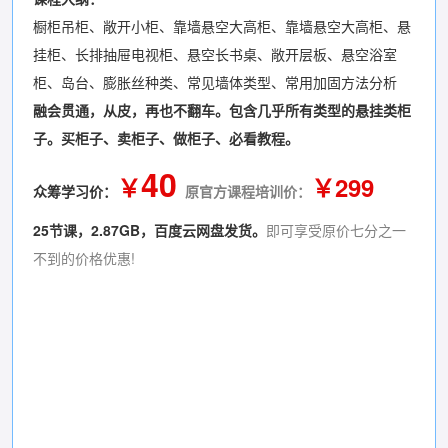
橱柜吊柜、敞开小柜、靠墙悬空大高柜、靠墙悬空大高柜、悬
挂柜、长排抽屉电视柜、悬空长书桌、敞开层板、悬空浴室
柜、岛台、膨胀丝种类、常见墙体类型、常用加固方法分析
融会贯通，从皮，再也不翻车。包含几乎所有类型的悬挂类柜
子。买柜子、卖柜子、做柜子、必看教程。
40
￥
￥299
众筹学习价：
原官方课程培训价：
25节课，2.87GB，百度云网盘发货。
即可享受原价七分之一
不到的价格优惠!