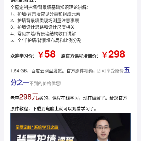
全屋定制护墙/背景墙基础知识理论讲解：
1、护墙/背景墙常见分类和组成元素
2、护墙背景墙类现场测量注意事项
3、护墙设计思路和设计尺度相关
4、常见护墙/背景墙结构收口讲解
5、全/半护墙/背景墙布局和比例分割
58
298
￥
￥
众筹学习价：
原官方课程培训价：
五
1.54 GB，百度云网盘发货。官方原件视频，
即可享受原价
分之一
不到的价格优惠!
298元
老李
买的，课程在线学习，现在破解了。给您官方
原件教程，下载到电脑上就可以观看学习了。