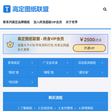
新系列高定品牌图纸
加入终身超级VIP会员
关于老李
￥2500
高定图纸联盟 - 终身VIP会员
/终身
容量大于4TB 所有资料打包 共享云网盘
开通VIP
永久更新
新增高定
广交会名录
活动家具图纸
“图纸”类
“课程”类
“通讯录”
“培训类”
购买流程
1.了解图纸
2.在线咨询
3.支付费用
4.获得图纸