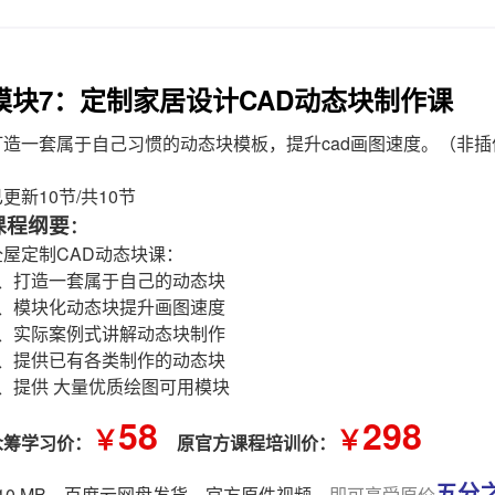
模块7：定制家居设计CAD动态块制作课
打造一套属于自己习惯的动态块模板，提升cad画图速度。（非插
更新10节/共10节
课程纲要
：
全屋定制CAD动态块课：
1、打造一套属于自己的动态块
2、模块化动态块提升画图速度
3、实际案例式讲解动态块制作
4、提供已有各类制作的动态块
5、提供 大量优质绘图可用模块
58
298
￥
￥
众筹学习价：
原官方课程培训价：
五分
510 MB，百度云网盘发货。官方原件视频，
即可享受原价