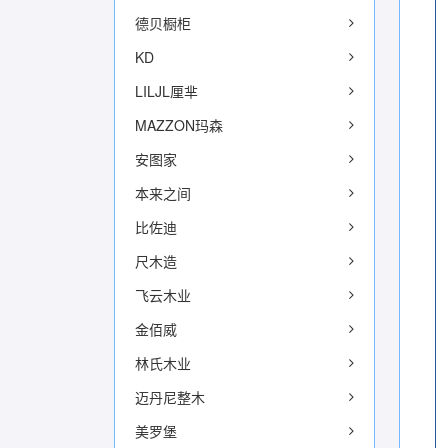
德贝橱柜
KD
LILJL厘芈
MAZZON玛森
安图家
本来之间
比佐迪
尺木造
飞云木业
金佰威
林氏木业
迈丹尼整木
美罗堡