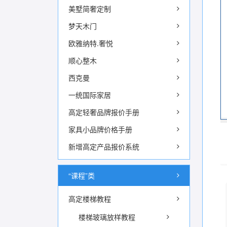
美墅简奢定制
梦天木门
欧雅纳特.奢悦
顺心整木
西克曼
一统国际家居
高定轻奢品牌报价手册
家具小品牌价格手册
新增高定产品报价系统
“课程”类
高定楼梯教程
楼梯玻璃放样教程