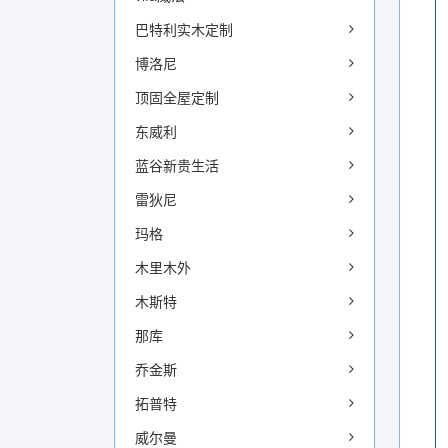
巴特利实木定制
博洛尼
顶固全屋定制
东威利
蓝谷新贵生活
雷狄尼
玛格
木里木外
木斯特
那库
乔金斯
拓普特
威尔曼