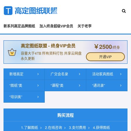
新系列高定品牌图纸
加入终身超级VIP会员
关于老李
￥2500
高定图纸联盟 - 终身VIP会员
/终身
容量大于4TB 所有资料打包 共享云网盘
开通VIP
永久更新
新增高定
广交会名录
活动家具图纸
“图纸”类
“课程”类
“通讯录”
“培训类”
购买流程
1.了解图纸
2.在线咨询
3.支付费用
4.获得图纸