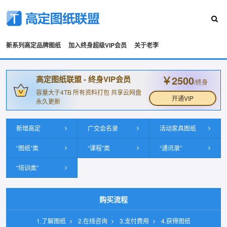
新系列高定品牌图纸
加入终身超级VIP会员
关于老李
￥2500
高定图纸联盟 - 终身VIP会员
/终身
容量大于4TB 所有资料打包 共享云网盘
开通VIP
永久更新
新增高定
广交会名录
活动家具图纸
“图纸”类
“课程”类
“通讯录”
“培训类”
购买流程
1.了解图纸
2.在线咨询
3.支付费用
4.获得图纸