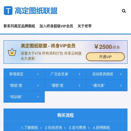
新系列高定品牌图纸
加入终身超级VIP会员
关于老李
￥2500
高定图纸联盟 - 终身VIP会员
/终身
容量大于4TB 所有资料打包 共享云网盘
开通VIP
永久更新
新增高定
广交会名录
活动家具图纸
“图纸”类
“课程”类
“通讯录”
“培训类”
购买流程
1.了解图纸
2.在线咨询
3.支付费用
4.获得图纸