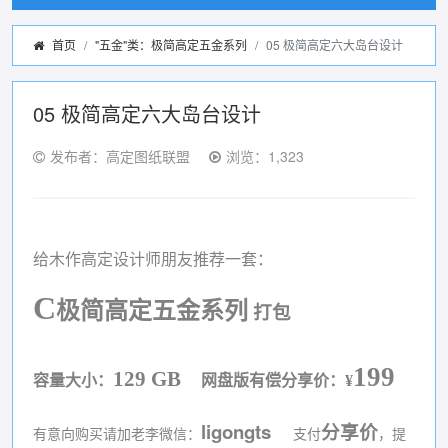
首页
"五金"类：极简高定五金系列
05 极简高定六大岛台设计
05 极简高定六大岛台设计
发布者：高定图纸联盟
浏览：1,323
给木作高定设计师朋友推荐一套：
C
极简高定五金系列
打包
199
129 GB
容量大小：
网盘版有偿分享价：
¥
ligongts
分享价
有意向购买请加老李微信：
支付
，提